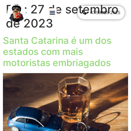
Dia:
27 de setembro
+ 47.99955-2525
Como Funciona
Perguntas Frequentes
de 2023
Santa Catarina é um dos
estados com mais
motoristas embriagados