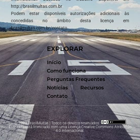
http://brasilmultas.com.br
Podem estar disponíveis autorizações adicionais às
concedidas no âmbito desta licença em
brasilmultas.com.br/contato.
EXPLORAR
Início
Como funciona
Perguntas Frequentes
Notícias
Recursos
Contato
© 2023 BrasilMultas | Todos os direitos reservados.
Este obra está licenciado com uma Licença
Creative Commons Atribuição
4.0 Internacional
.