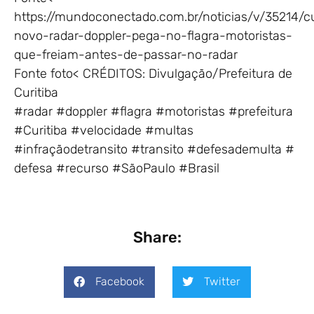
https://mundoconectado.com.br/noticias/v/35214/c
novo-radar-doppler-pega-no-flagra-motoristas-
que-freiam-antes-de-passar-no-radar
Fonte foto< CRÉDITOS: Divulgação/Prefeitura de
Curitiba
#radar #doppler #flagra #motoristas #prefeitura
#Curitiba #velocidade #multas
#infraçãodetransito #transito #defesademulta #
defesa #recurso #SãoPaulo #Brasil
Share:
Facebook
Twitter