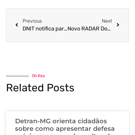
Previous
Next
DNIT notifica para defesa, recurso e identificação de condutor por infração de trânsito em rodovias 579-7 / 0 596-7 / 0 747-1 / 0 605-0 / 3 518-5 / 2 746-3 / 0 518-5 / 1 763-3 / 1 745‐5 / 0 581-9 / 7 567-3 / 2 14 abr 2022
Novo RADAR Doppler flagra motoristas
On Key
Related Posts
Detran-MG orienta cidadãos
sobre como apresentar defesa