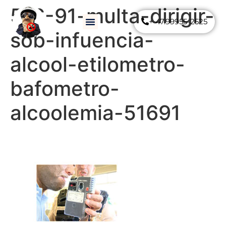
516-91-multa-dirigir-
+ 47.99955-2525
Como Funciona
Perguntas Frequentes
sob-infuencia-
alcool-etilometro-
bafometro-
alcoolemia-51691