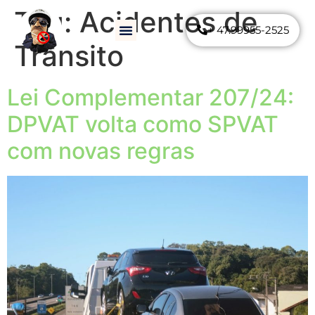
Tag:
Acidentes de
+ 47.99955-2525
Como Funciona
Perguntas Frequentes
Trânsito
Lei Complementar 207/24:
DPVAT volta como SPVAT
com novas regras