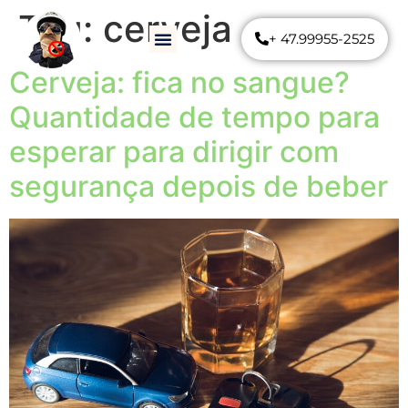
Tag:
cerveja
+ 47.99955-2525
Como Funciona
Perguntas Frequentes
Cerveja: fica no sangue?
Quantidade de tempo para
esperar para dirigir com
segurança depois de beber