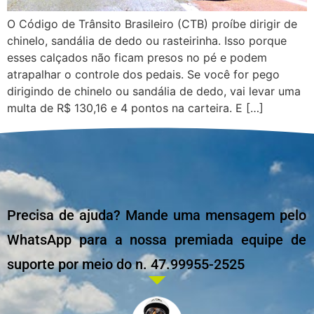
O Código de Trânsito Brasileiro (CTB) proíbe dirigir de
chinelo, sandália de dedo ou rasteirinha. Isso porque
esses calçados não ficam presos no pé e podem
atrapalhar o controle dos pedais. Se você for pego
dirigindo de chinelo ou sandália de dedo, vai levar uma
multa de R$ 130,16 e 4 pontos na carteira. E […]
Precisa de ajuda? Mande uma mensagem pelo
WhatsApp para a nossa premiada equipe de
suporte por meio do n. 47.99955-2525