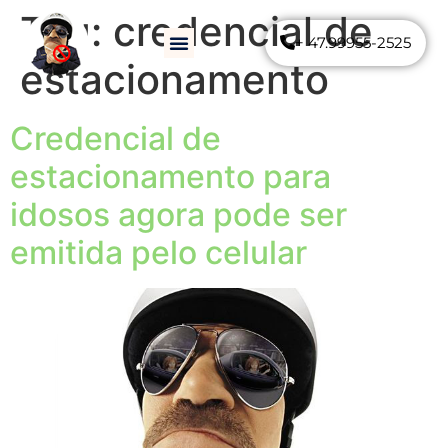
Tag:
credencial de
+ 47.99955-2525
Como Funciona
Perguntas Frequentes
estacionamento
Credencial de
estacionamento para
idosos agora pode ser
emitida pelo celular