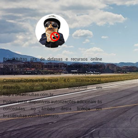
BrasilMultas site de defesas e recursos online
contra multas de trânsito está licenciado com uma
Licença Creative Commons – Atribuição-Não-
Comercial-Compartilha-Igual 4.0 Internacional.
Baseado no trabalho disponível em
http://brasilmultas.com.br
Podem estar disponíveis autorizações adicionais às
concedidas no âmbito desta licença em
brasilmultas.com.br/contato.