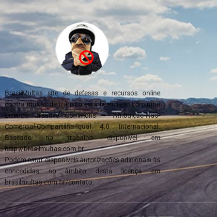
BrasilMultas site de defesas e recursos online
contra multas de trânsito está licenciado com uma
Licença Creative Commons – Atribuição-Não-
Comercial-Compartilha-Igual 4.0 Internacional.
Baseado no trabalho disponível em
http://brasilmultas.com.br
Podem estar disponíveis autorizações adicionais às
concedidas no âmbito desta licença em
brasilmultas.com.br/contato.