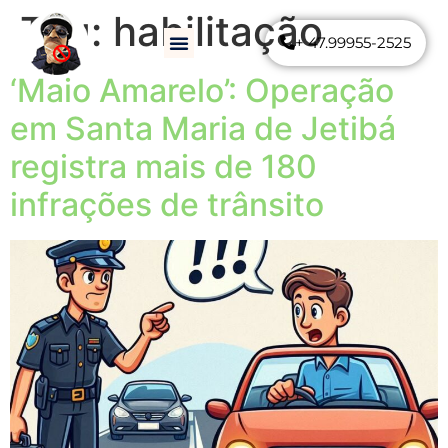
Tag:
habilitação
+ 47.99955-2525
Como Funciona
Perguntas Frequentes
‘Maio Amarelo’: Operação
em Santa Maria de Jetibá
registra mais de 180
infrações de trânsito