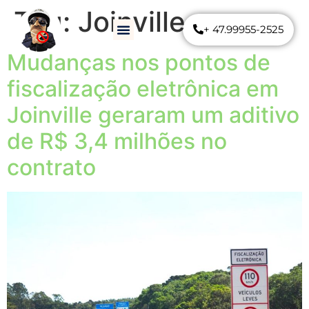
Tag:
Joinville
+ 47.99955-2525
Como Funciona
Perguntas Frequentes
Mudanças nos pontos de
fiscalização eletrônica em
Joinville geraram um aditivo
de R$ 3,4 milhões no
contrato