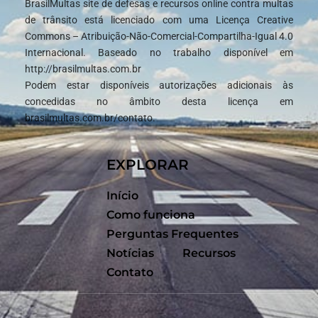
BrasilMultas site de defesas e recursos online contra multas
de trânsito está licenciado com uma Licença Creative
Commons – Atribuição-Não-Comercial-Compartilha-Igual 4.0
Internacional. Baseado no trabalho disponível em
http://brasilmultas.com.br
Podem estar disponíveis autorizações adicionais às
concedidas no âmbito desta licença em
brasilmultas.com.br/contato.
EXPLORAR
Início
Como funciona
Perguntas Frequentes
Notícias
Recursos
Contato