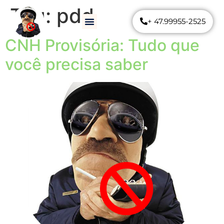
Tag:
pdd
+ 47.99955-2525
Como Funciona
Perguntas Frequentes
CNH Provisória: Tudo que
você precisa saber