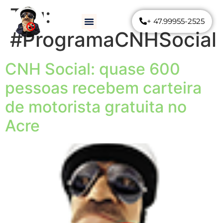
Tag:
+ 47.99955-2525
Como Funciona
Perguntas Frequentes
#ProgramaCNHSocial
CNH Social: quase 600
pessoas recebem carteira
de motorista gratuita no
Acre