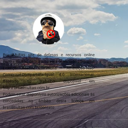
BrasilMultas site de defesas e recursos online
contra multas de trânsito está licenciado com uma
Licença Creative Commons – Atribuição-Não-
Comercial-Compartilha-Igual 4.0 Internacional.
Baseado no trabalho disponível em
http://brasilmultas.com.br
Podem estar disponíveis autorizações adicionais às
concedidas no âmbito desta licença em
brasilmultas.com.br/contato.