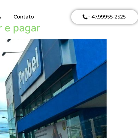
s
Contato
+ 47.99955-2525
r e pagar