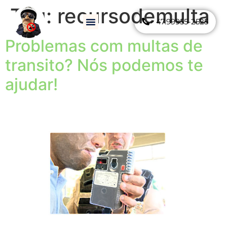
Tag:
recursodemulta
+ 47.99955-2525
Como Funciona
Perguntas Frequentes
Problemas com multas de
transito? Nós podemos te
ajudar!