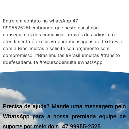
Entre em contato no whatsApp 47
999552525Lembrando que neste canal não
conseguimos nos comunicar através de áudios, e o
atendimento é exclusivo para mensagens de texto.Fale
com a Brasilmultas e solicite seu orçamento sem
compromisso. #Brasilmultas #Brasil #multas #transito
#defesademulta #recursodemulta #whatsApp
Precisa de ajuda? Mande uma mensagem pelo
WhatsApp para a nossa premiada equipe de
suporte por meio do n. 47.99955-2525