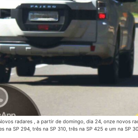
ovos radares , a partir de domingo, dia 24, onze novos r
res na SP 294, três na SP 310, três na SP 425 e um na SP