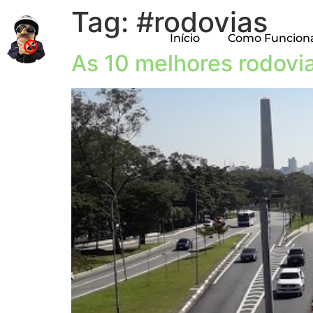
Tag:
#rodovias
Início
Como Funcion
As 10 melhores rodovi