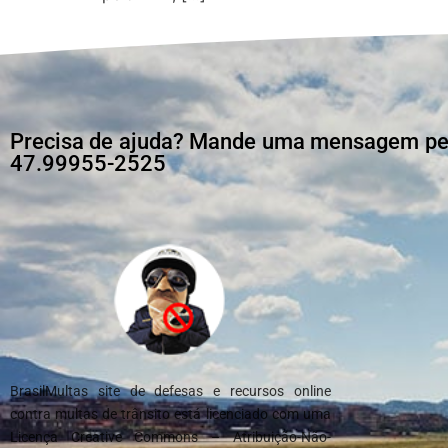
Precisa de ajuda? Mande uma mensagem pelo
47.99955-2525
BrasilMultas site de defesas e recursos online
contra multas de trânsito está licenciado com uma
Licença Creative Commons – Atribuição-Não-