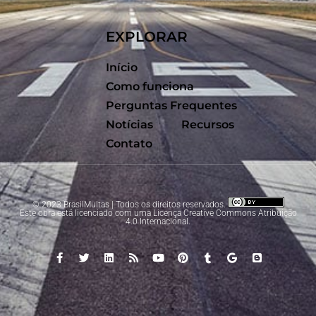
EXPLORAR
Início
Como funciona
Perguntas Frequentes
Notícias
Recursos
Contato
© 2023 BrasilMultas | Todos os direitos reservados.
Este obra está licenciado com uma Licença
Creative Commons Atribuição
4.0 Internacional
.