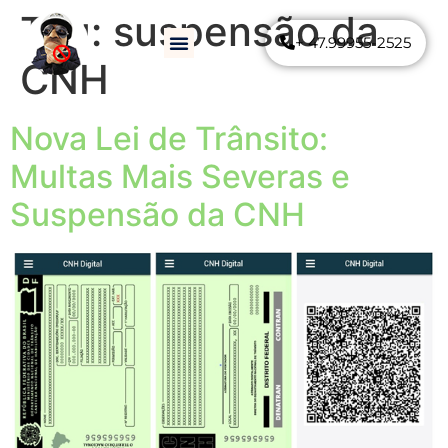
Tag:
suspensão da
+ 47.99955-2525
Como Funciona
Perguntas Frequentes
CNH
Nova Lei de Trânsito:
Multas Mais Severas e
Suspensão da CNH