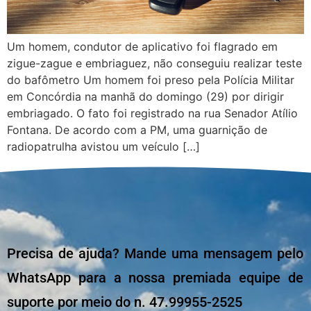
Um homem, condutor de aplicativo foi flagrado em
zigue-zague e embriaguez, não conseguiu realizar teste
do bafômetro Um homem foi preso pela Polícia Militar
em Concórdia na manhã do domingo (29) por dirigir
embriagado. O fato foi registrado na rua Senador Atílio
Fontana. De acordo com a PM, uma guarnição de
radiopatrulha avistou um veículo […]
Precisa de ajuda? Mande uma mensagem pelo
WhatsApp para a nossa premiada equipe de
suporte por meio do n. 47.99955-2525