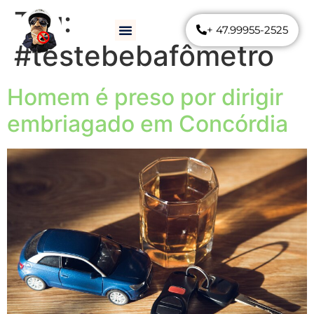
Tag:
+ 47.99955-2525
Como Funciona
Perguntas Frequentes
#testebebafômetro
Homem é preso por dirigir
embriagado em Concórdia