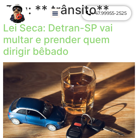
Tag:
** trânsito**
+ 47.99955-2525
Como Funciona
Perguntas Frequentes
Lei Seca: Detran-SP vai
multar e prender quem
dirigir bêbado