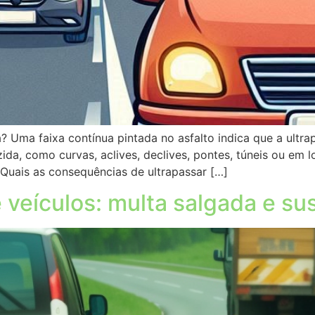
a? Uma faixa contínua pintada no asfalto indica que a ult
uzida, como curvas, aclives, declives, pontes, túneis ou em 
 Quais as consequências de ultrapassar […]
veículos: multa salgada e su