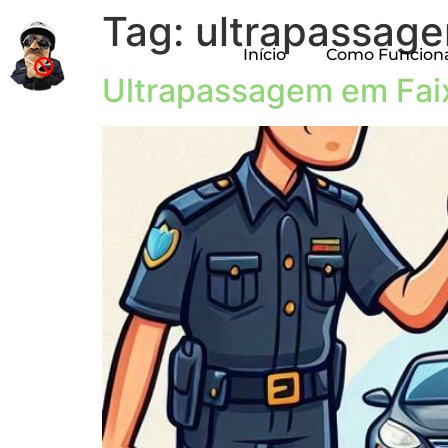
Tag:
ultrapassag
Início
Como Funcion
Ultrapassagem em Faix