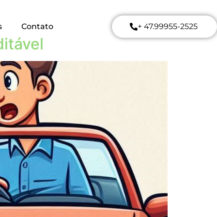
s
Contato
+ 47.99955-2525
itável