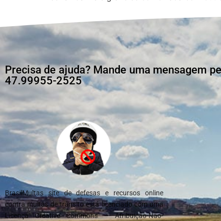
Precisa de ajuda? Mande uma mensagem pelo
47.99955-2525
BrasilMultas site de defesas e recursos online
contra multas de trânsito está licenciado com uma
Licença Creative Commons – Atribuição-Não-