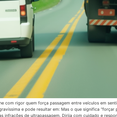
 pune com rigor quem força passagem entre veículos em sen
gravíssima e pode resultar em: Mas o que significa “força
s infrações de ultrapassagem. Dirija com cuidado e respon