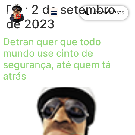
Dia:
2 de setembro
+ 47.99955-2525
Como Funciona
Perguntas Frequentes
de 2023
Detran quer que todo
mundo use cinto de
segurança, até quem tá
atrás