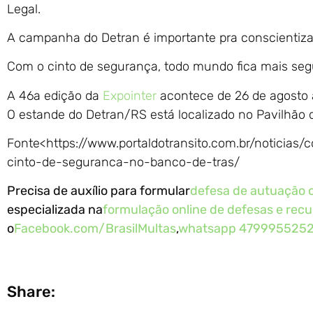
Legal.
A campanha do Detran é importante pra conscientizar
Com o cinto de segurança, todo mundo fica mais segu
A 46a edição da
Expointer
acontece de 26 de agosto 
O estande do Detran/RS está localizado no Pavilhão 
Fonte<https://www.portaldotransito.com.br/noticia
cinto-de-seguranca-no-banco-de-tras/
Precisa de auxílio para formular
defesa de autuação o
especializada na
formulação online de defesas e recu
o
Facebook.com/BrasilMultas
,
whatsapp 479995525
Share: