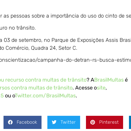
 as pessoas sobre a importância do uso do cinto de s
ro no trânsito.
a 03 de setembro, no Parque de Exposições Assis Brasil
do Comércio, Quadra 24, Setor C.
s/conscientizacao/campanha-do-detran-rs-busca-estim
u recurso contra multas de trânsito
? A
BrasilMultas
é
rsos contra multas de trânsito
. Acesse o
site
,
25
ou o
Twitter.com/BrasilMultas
.
Facebook
Twitter
Pinterest