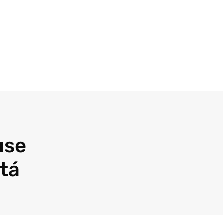
use
tá