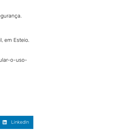
egurança.
, em Esteio.
ular-o-uso-
LinkedIn