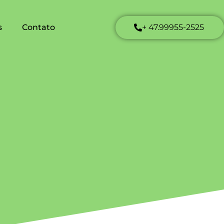
s
Contato
+ 47.99955-2525