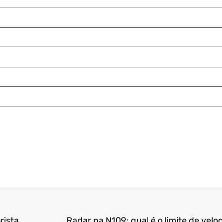
Prefeitura de Joinville divulgou vídeo com motoristas correndo demais no transito
Radar na N109: qual é o limite de vel