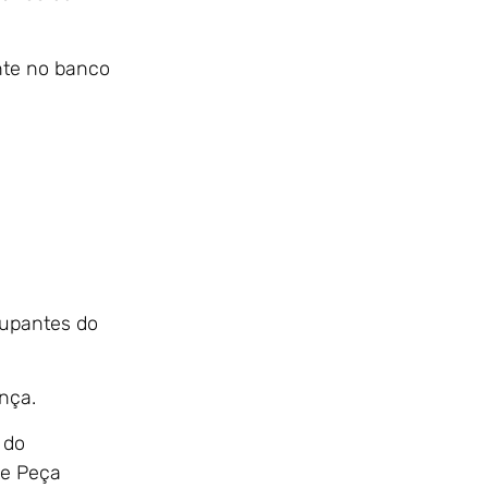
ente no banco
cupantes do
nça.
 do
te Peça