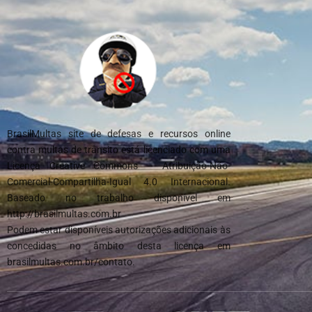
BrasilMultas site de defesas e recursos online
contra multas de trânsito está licenciado com uma
Licença Creative Commons – Atribuição-Não-
Comercial-Compartilha-Igual 4.0 Internacional.
Baseado no trabalho disponível em
http://brasilmultas.com.br
Podem estar disponíveis autorizações adicionais às
concedidas no âmbito desta licença em
brasilmultas.com.br/contato.