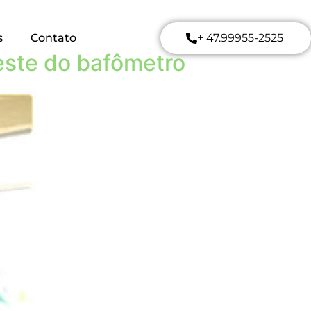
s
Contato
+ 47.99955-2525
este do bafômetro