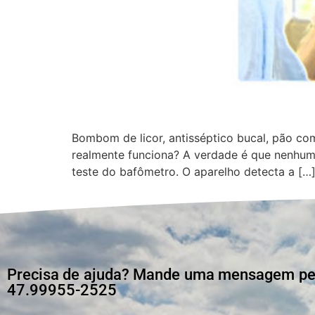
Bombom de licor, antisséptico bucal, pão co
realmente funciona? A verdade é que nenhum 
teste do bafômetro. O aparelho detecta a […
Precisa de ajuda? Mande uma mensagem pelo
47.99955-2525