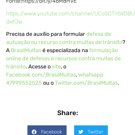
Fonte:https://bit.ly/46M8HVE
https://www.youtube.com/channel/UCoSDTY59DB
dxlfJw
Precisa de auxílio para formular
defesa de
autuação ou recurso contra multas de trânsito
?
A
BrasilMultas
é especializada na
formulação
online de defesas e recursos contra multas de
trânsito
. Acesse o
site
, o
Facebook.com/BrasilMultas
,
whatsapp
47999552525
ou o
Twitter.com/BrasilMultas
.
Share:
Facebook
Twitter