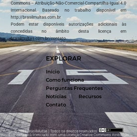
Commons – Atribuição-Não-Comercial-Compartilha-Igual 4.0
Internacional. Baseado no trabalho disponível em
http://brasilmultas.com.br
Podem estar disponíveis autorizações adicionais às
concedidas no âmbito desta licença em
brasilmultas.com.br/contato.
EXPLORAR
Início
Como funciona
Perguntas Frequentes
Notícias
Recursos
Contato
© 2023 BrasilMultas | Todos os direitos reservados.
Este obra está licenciado com uma Licença
Creative Commons Atribuição