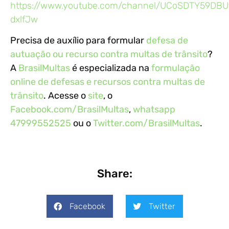
https://www.youtube.com/channel/UCoSDTY59DB
dxlfJw
Precisa de auxílio para formular
defesa de
autuação ou recurso contra multas de trânsito
?
A
BrasilMultas
é especializada na
formulação
online de defesas e recursos contra multas de
trânsito
. Acesse o
site
, o
Facebook.com/BrasilMultas
,
whatsapp
47999552525
ou o
Twitter.com/BrasilMultas
.
Share:
Facebook
Twitter