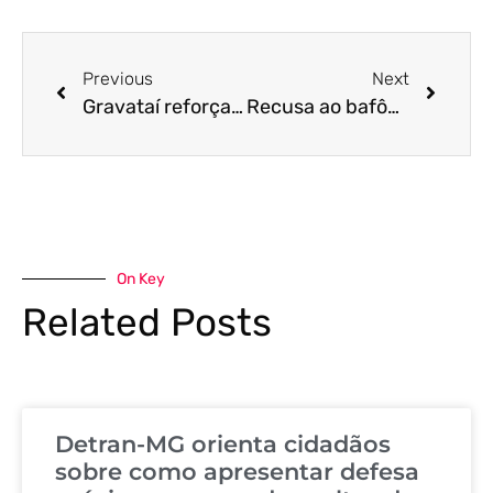
Previous
Next
Gravataí reforça compromisso com a segurança no trânsito: novos etilômetros garantem maior rigor na fiscalização
Recusa ao bafômetro : Carnaval 2024 registra aumento preocupante, especialmente em São Mateus
On Key
Related Posts
Detran-MG orienta cidadãos
sobre como apresentar defesa