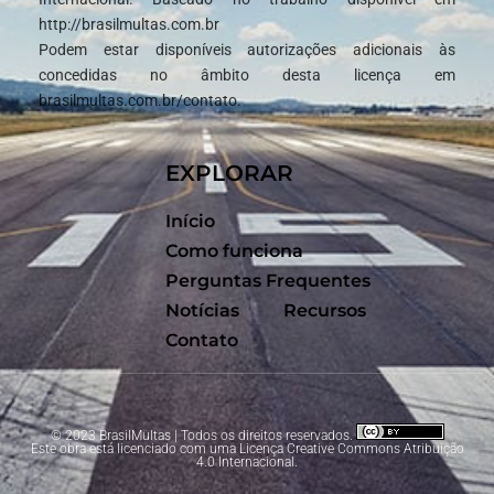
http://brasilmultas.com.br
Podem estar disponíveis autorizações adicionais às
concedidas no âmbito desta licença em
brasilmultas.com.br/contato.
EXPLORAR
Início
Como funciona
Perguntas Frequentes
Notícias
Recursos
Contato
© 2023 BrasilMultas | Todos os direitos reservados.
Este obra está licenciado com uma Licença
Creative Commons Atribuição
4.0 Internacional
.