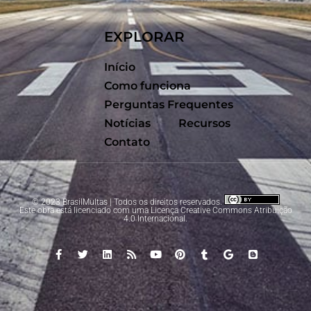
EXPLORAR
Início
Como funciona
Perguntas Frequentes
Notícias
Recursos
Contato
© 2023 BrasilMultas | Todos os direitos reservados.
Este obra está licenciado com uma Licença
Creative Commons Atribuição
4.0 Internacional
.