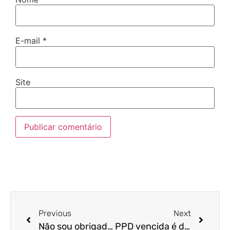
E-mail
*
Site
Previous
Next
Não sou obrigado a soprar o bafômetro? E se eu recusar?
PPD vencida é dirigir sem habilitação