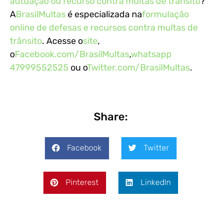
autuação ou recurso contra multas de trânsito
?
A
BrasilMultas
é especializada na
formulação
online de defesas e recursos contra multas de
trânsito
. Acesse o
site
,
o
Facebook.com/BrasilMultas
,
whatsapp
47999552525
ou o
Twitter.com/BrasilMultas
.
Share:
Facebook
Twitter
Pinterest
LinkedIn