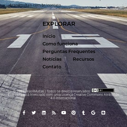
brasilmultas.com.br/contato.
EXPLORAR
Início
Como funciona
Perguntas Frequentes
Notícias
Recursos
Contato
© 2023 BrasilMultas | Todos os direitos reservados.
Este obra está licenciado com uma Licença
Creative Commons Atribuição
4.0 Internacional
.