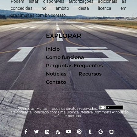
Podem estar disponíveis autorizações adicionais às
concedidas no âmbito desta licença em
brasilmultas.com.br/contato.
EXPLORAR
Início
Como funciona
Perguntas Frequentes
Notícias
Recursos
Contato
© 2023 BrasilMultas | Todos os direitos reservados.
Este obra está licenciado com uma Licença
Creative Commons Atribuição
4.0 Internacional
.