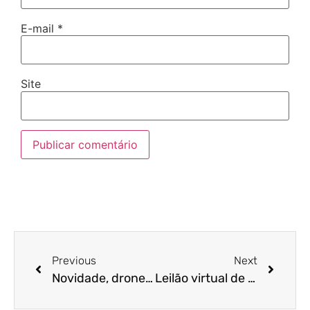
E-mail
*
Site
Previous
Next
Novidade, drone que fiscaliza e multa motoristas divide opiniões nas ruas de Campo Grande
Leilão virtual de veículos e sucatas do DetranRS acontece na próxima quarta-feira