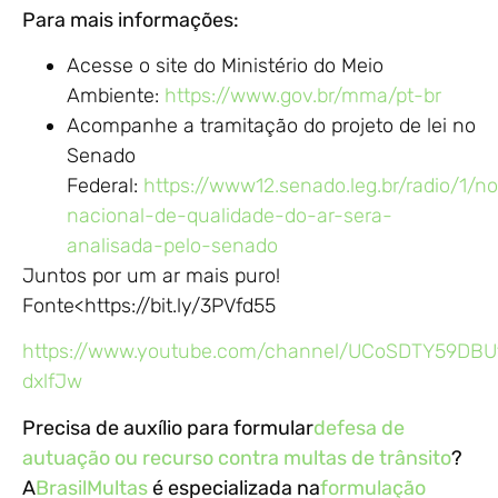
Para mais informações:
Acesse o site do Ministério do Meio
Ambiente:
https://www.gov.br/mma/pt-br
Acompanhe a tramitação do projeto de lei no
Senado
Federal:
https://www12.senado.leg.br/radio/1/no
nacional-de-qualidade-do-ar-sera-
analisada-pelo-senado
Juntos por um ar mais puro!
Fonte<https://bit.ly/3PVfd55
https://www.youtube.com/channel/UCoSDTY59DB
dxlfJw
Precisa de auxílio para formular
defesa de
autuação ou recurso contra multas de trânsito
?
A
BrasilMultas
é especializada na
formulação