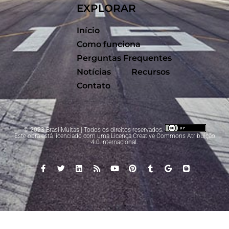
EXPLORAR
Início
Como funciona
Perguntas Frequentes
Notícias
Recursos
Contato
© 2023 BrasilMultas | Todos os direitos reservados.
Este obra está licenciado com uma Licença
Creative Commons Atribuição
4.0 Internacional
.