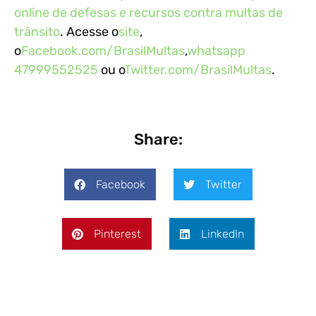
online de defesas e recursos contra multas de
trânsito
. Acesse o
site
,
o
Facebook.com/BrasilMultas
,
whatsapp
47999552525
ou o
Twitter.com/BrasilMultas
.
Share:
Facebook
Twitter
Pinterest
LinkedIn