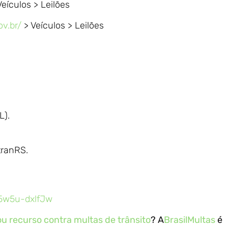
eículos > Leilões
ov.br/
> Veículos > Leilões
L).
tranRS.
5w5u-dxlfJw
u recurso contra multas de trânsito
? A
BrasilMultas
é