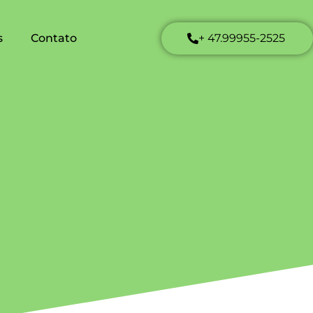
s
Contato
+ 47.99955-2525