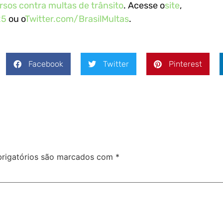
rsos contra multas de trânsito
. Acesse o
site
,
25
ou o
Twitter.com/BrasilMultas
.
Facebook
Twitter
Pinterest
rigatórios são marcados com
*