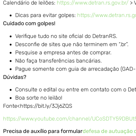
Calendário de leilões:
https://www.detran.rs.gov.br/
> V
Dicas para evitar golpes:
https://www.detran.rs.g
Cuidado com golpes!
Verifique tudo no site oficial do DetranRS.
Desconfie de sites que não terminem em “.br”.
Pesquise a empresa antes de comprar.
Não faça transferências bancárias.
Pague somente com guia de arrecadação (GAD-
Dúvidas?
Consulte o edital ou entre em contato com o De
Boa sorte no leilão!
Fonte<https://bit.ly/3Jj6ZQS
https://www.youtube.com/channel/UCoSDTY59DBUt
Precisa de auxílio para formular
defesa de autuação o