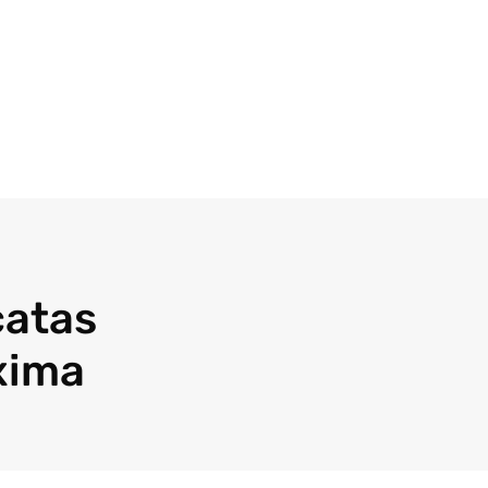
catas
xima