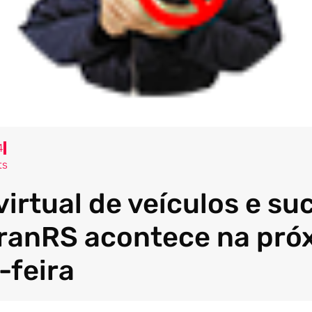
4
ts
virtual de veículos e su
ranRS acontece na pró
-feira