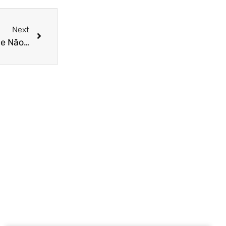
Next
CNH: Desvendando o Mistério da Habilitação que Não Pode Mais Ser Renovada