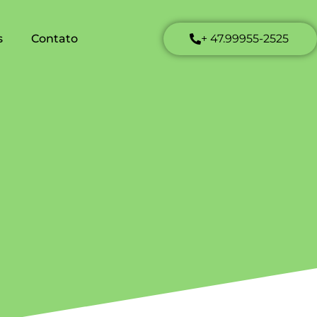
s
Contato
+ 47.99955-2525