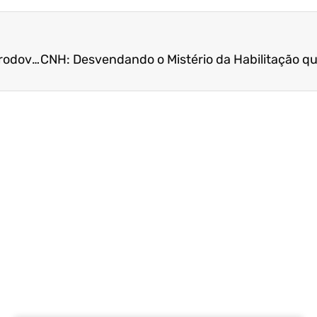
Detran/MT notifica por infração de trânsito em rodovias do estado para defesa prévia e indicação do condutor infrator 5169-1 5797-0 5819-4 5967-0 5169-1 7579-0 5908-0 15 fev 2024