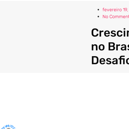
fevereiro 19
No Commen
Cresci
no Bra
Desafi