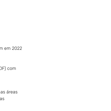
 km em 2022
(DF) com
nas áreas
as